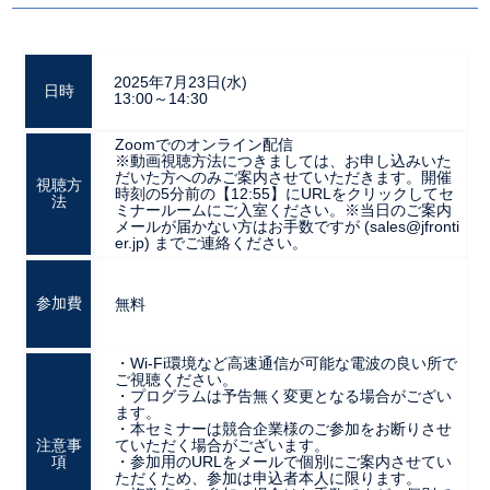
2025年7月23日(水)
日時
13:00～14:30
Zoomでのオンライン配信
※動画視聴方法につきましては、お申し込みいた
だいた方へのみご案内させていただきます。開催
視聴方
時刻の5分前の【12:55】にURLをクリックしてセ
法
ミナールームにご入室ください。※当日のご案内
メールが届かない方はお手数ですが (sales@jfronti
er.jp) までご連絡ください。
参加費
無料
・Wi-Fi環境など高速通信が可能な電波の良い所で
ご視聴ください。
・プログラムは予告無く変更となる場合がござい
ます。
・本セミナーは競合企業様のご参加をお断りさせ
注意事
ていただく場合がございます。
項
・参加用のURLをメールで個別にご案内させてい
ただくため、参加は申込者本人に限ります。