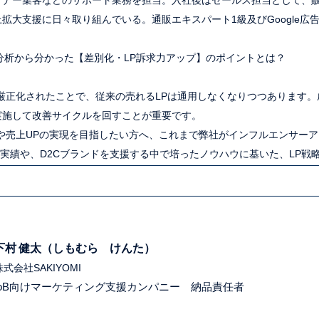
ナー集客などのサポート業務を担当。​入社後はセールス担当として、
大支援に日々取り組んでいる。​通販エキスパート1級及びGoogle広告
P分析から分かった【差別化・LP訴求力アップ】のポイン
トとは？
厳正化されたことで、従来の売れるLPは通用しなくなりつつあります。
実施して改善サイクルを回すことが重要です。
や売上UPの実現を目指したい方へ、これまで弊社がインフルエンサーア
用実績や、D2Cブランドを支援する中で培ったノウハウに基いた、LP戦
下村 健太（しもむら けんた）
株式会
社SAKIYOMI
toB向けマーケティング支援カンパニー 納品責任者