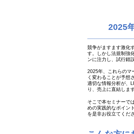
202
競争がますます激化
す。しかし法規制強
ンに注力し、試行錯
これらのマ
2025年、
く変わることが予想
適切な情報分
析が、
り、売上に直結しま
そこで本セミナーでは
めの実践的なポイン
を是非お役立てくだ