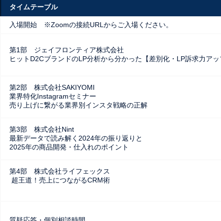
タイムテーブル
入場開始 ※Zoomの接続URLからご入場ください。
第1部 ジェイフロンティア株式会社
ヒットD2CブランドのLP分析から分かった【差別化・LP訴求力ア
第2部 株式会社SAKIYOMI
業界特化Instagramセミナー
売り上げに繋がる業界別インスタ戦略の正解
第3部 株式会社Nint
最新データで読み解く
2024年の振り返りと
2025年の商品開発・仕入れ
のポイント
第4部 株式会社ライフェックス
超王道！売上につながるCRM術
質疑応答・個別相談時間