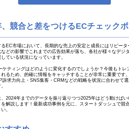
5年、競合と差をつけるECチェック
するEC市場において、長期的な売上の安定と成長にはリピータ
化などの影響でこれまでの広告効果が落ち、各社が様々なデジ
誤している状況になっています。
ーケティングはどのように変化するのでしょうか？今後もトレ
されるため、的確に情報をキャッチすることが非常に重要です
LP訴求力向上・SNS集客・CRMなどの戦略を状況に合わせて
す。
、2024年までのデータを振り返りつつ2025年はどう動けば
トを解説します！
最新成功事例を元に、スタートダッシュで競
さい。