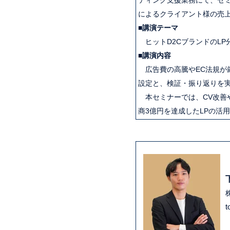
ティング支援業務にて、セミ
によるクライアント様の売上拡
■
講演テーマ
ヒッ
トD2CブランドのL
■講演内容
広告費の高騰やEC法規が
設定と、検証・振り返りを
本セミナーでは、CV改善
商3億円を達成したLPの活