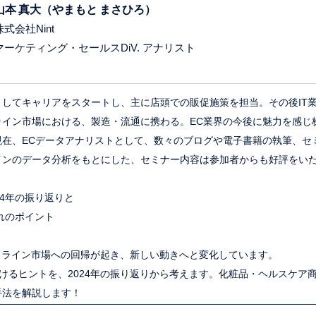
山本 真大（やまもと まさひろ）
株式会社Nint
マーケティング・セールスDiV. アナリスト
してキャリアをスタートし、主に店頭での販促施策を担当。その後IT
イン市場における、製造・流通に携わる。EC業界の今後に魅力を感じ株式
現在、ECデータアナリストとして、数々のブログや電子書籍の執筆、セ
インのデータ分析をもとにした、セミナー内容は参加者からも好評をい
4年の振り返りと
れのポイント
フライン市場への回帰が起き、新しい動きへと変化しています。
続けるヒントを、2024年の振り返りから考えます。化粧品・ヘルスケア
手法を解説します！