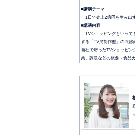
■
講演テーマ
1日で売上2億円を生み出
■講演内容
TVショッピングといって
する「TV局制作型」の2種
自社で培ったTVショッピン
業、課題などの概要～食品