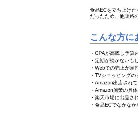
食品ECを立ち上げ
だったため、他販路
こんな方に
・CPAが高騰し予算
・定期が続かないも
・Webでの売上が頭
・TVショッピング
・Amazon出店さ
・Amazon施策の
・楽天市場に出品さ
・食品ECでなかなか