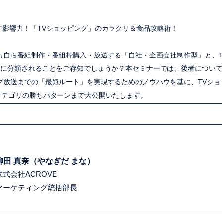
す影響力！「TVショッピング」のカラクリ＆食品攻略術！
も自ら番組制作・番組枠購入・放送する「自社・企画会社制作型」と、T
類に分類されることをご存知でしょうか？本セミナーでは、後者につい
グ放送までの「最短ルート」を実現するためのノウハウを基に、TVシ
カテゴリの勝ちパターンまで大公開いたします。
柳田 真奈（やなぎだ まな）
株式会社ACROVE
マーケティング統括部長