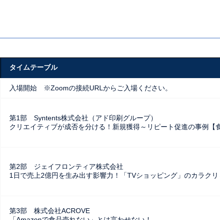
タイムテーブル
入場開始 ※Zoomの接続URLからご入場ください。
第1部 Syntents株式会社（アド印刷グループ）
クリエイティブが成否を分ける！新規獲得～リピート促進の事例【
第2部 ジェイフロンティア株式会社
1日で売上2億円を生み出す影響力！「TVショッピング」のカラク
第3部 株式会社ACROVE
「Amazonで食品売れない」とは言わせない！