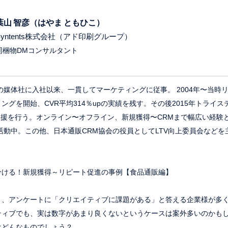
葉山 智彦（はやま ともひこ）
Syntents株式会社（アド印刷グループ）
同梱物DMコンサルタント
の媒体社に入社以来、一貫してマーケティングに従事。 2004年〜当時
ングを開始、CVR平均314％upの実績を残す。その後2015年トライ
支援を行う。オンライン〜オフライン、新規獲得〜CRMまで幅広い経験
活動中。この他、日本通販CRM協会の役員としてLTV向上委員会など
ける！新規獲得～リピート促進の事例【食品通販編】
、アンケートに「クリエイティブに課題がある」と答える企業様が多く
ティブでも、実は数字があまり良くないというケースは案外多いのかも
はどんなものでしょう？